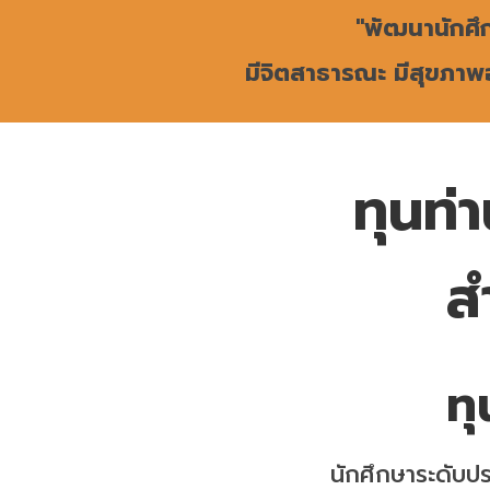
"พัฒนานักศึ
มีจิตสาธารณะ มีสุขภาพอ
ทุนท่
ส
ท
นักศึกษาระดับป