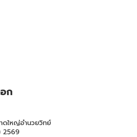
ือก
ีหาดใหญ่อำนวยวิทย์
ม
256
9