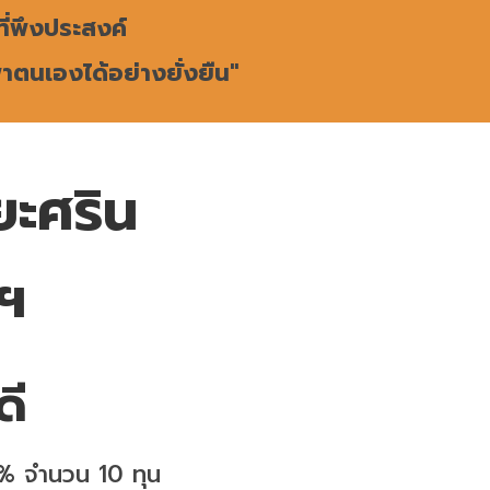
ี่พึงประสงค์
พาตนเองได้อย่างยั่งยืน"
ยะศริน
อฯ
ดี
0% จำนวน 10 ทุน